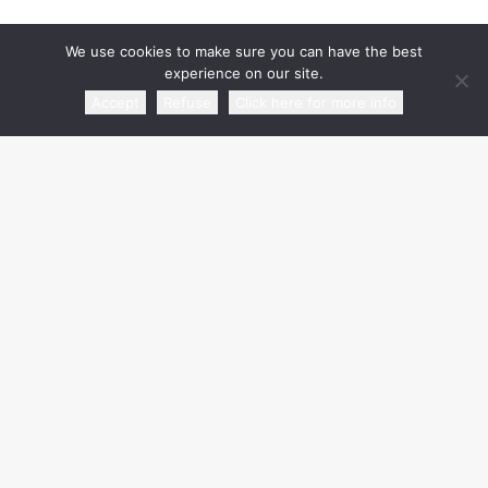
We use cookies to make sure you can have the best
commercial partner
experience on our site.
Accept
Refuse
Click here for more info
media partner