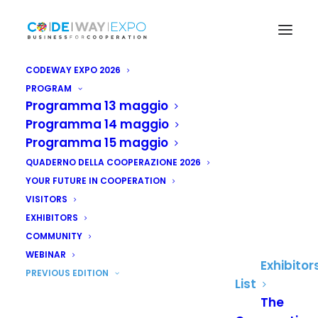
CODEWAY EXPO 2026
PROGRAM
Programma 13 maggio
Programma 14 maggio
EXHIBITORS
Programma 15 maggio
QUADERNO DELLA COOPERAZIONE 2026
The protagonists of the VI
YOUR FUTURE IN COOPERATION
edition
VISITORS
EXHIBITORS
COMMUNITY
WEBINAR
Exhibitor
PREVIOUS EDITION
Hide filters
List
The