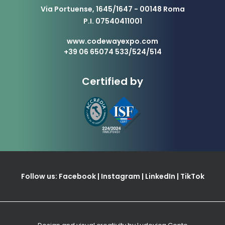
Via Portuense, 1645/1647 - 00148 Roma
P.I. 07540411001
www.codewayexpo.com
+39 06 65074 533/524/514
Certified by
Follow us:
Facebook
|
Instagram
|
LinkedIn
|
TikTok