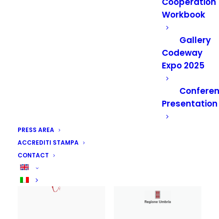
Cooperation
Workbook
Gallery
Codeway
Expo 2025
Confere
ACIMIT – Associazione
AICS – Agenzia Italiana
Costruttori Italiani di
per la Cooperazione
Presentation
Macchinario per
allo Sviluppo
l’Industria Tessile
PRESS AREA
ACCREDITI STAMPA
CONTACT