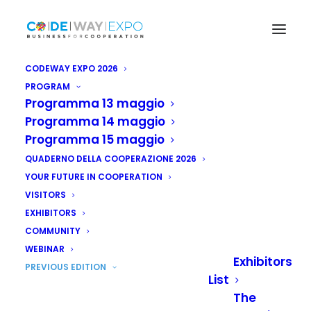
CODEWAY EXPO 2026
PROGRAM
Programma 13 maggio
Programma 14 maggio
Programma 15 maggio
QUADERNO DELLA COOPERAZIONE 2026
YOUR FUTURE IN COOPERATION
VISITORS
Where is international
EXHIBITORS
cooperation heading?
COMMUNITY
With the preeminent role of Italy,
WEBINAR
Exhibitors
the centrality of enterprises and
PREVIOUS EDITION
List
innovation ...
The