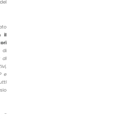
del
ato
 il
ori
 di
 di
vi,
P e
tti
sio