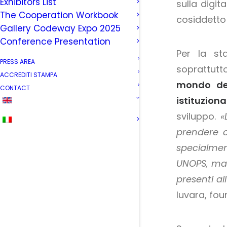
Exhibitors List
sulla digi
The Cooperation Workbook
cosiddetto 
Gallery Codeway Expo 2025
Conference Presentation
Per la st
PRESS AREA
soprattutt
ACCREDITI STAMPA
mondo del
CONTACT
istituziona
sviluppo.
«
prendere c
specialmen
UNOPS, ma 
presenti al
Iuvara, fou