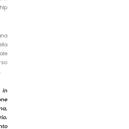
hip
ana
lla
ale
rso
.
 in
one
ma,
io.
nto