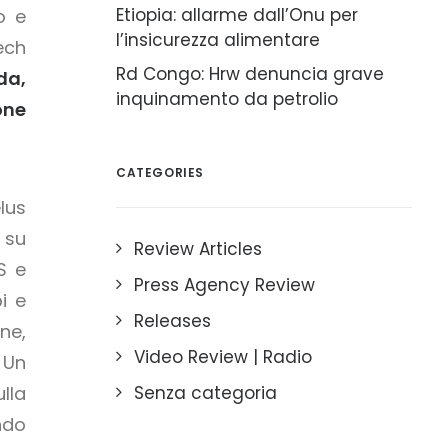
Etiopia: allarme dall’Onu per
o e
l’insicurezza alimentare
ech
Rd Congo: Hrw denuncia grave
da,
inquinamento da petrolio
one
CATEGORIES
lus
 su
Review Articles
IS e
Press Agency Review
i e
Releases
ne,
Video Review | Radio
 Un
lla
Senza categoria
ndo