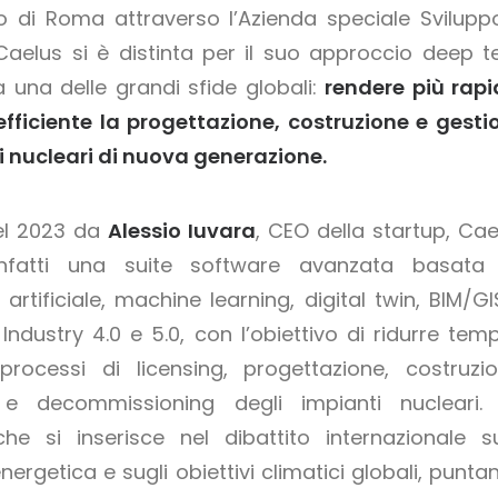
di Roma attraverso l’Azienda speciale Svilupp
, Caelus si è distinta per il suo approccio deep t
a una delle grandi sfide globali:
rendere più rapi
efficiente la progettazione, costruzione e gesti
ri nucleari di nuova generazione.
el 2023 da
Alessio Iuvara
, CEO della startup, Cae
infatti una suite software avanzata basata
a artificiale, machine learning, digital twin, BIM/G
Industry 4.0 e 5.0, con l’obiettivo di ridurre temp
processi di licensing, progettazione, costruzio
 e decommissioning degli impianti nucleari.
he si inserisce nel dibattito internazionale su
nergetica e sugli obiettivi climatici globali, punta