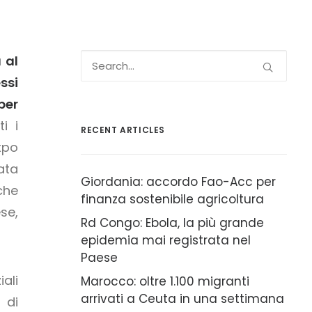
 al
ssi
per
i i
RECENT ARTICLES
xpo
ata
Giordania: accordo Fao-Acc per
che
finanza sostenibile agricoltura
ese,
Rd Congo: Ebola, la più grande
epidemia mai registrata nel
Paese
ali
Marocco: oltre 1.100 migranti
arrivati a Ceuta in una settimana
 di