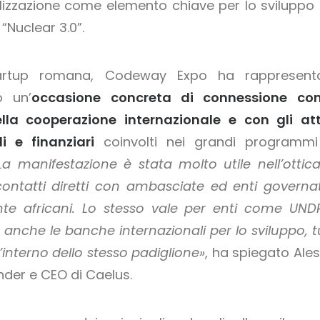
talizzazione come elemento chiave per lo sviluppo 
“Nuclear 3.0”.
artup romana, Codeway Expo ha rappresent
o un’
occasione concreta di connessione con
la cooperazione internazionale e con gli att
li e finanziari
coinvolti nei grandi programmi
La manifestazione è stata molto utile nell’ottica
ontatti diretti con ambasciate ed enti governati
te africani. Lo stesso vale per enti come UND
anche le banche internazionali per lo sviluppo, tu
l’interno dello stesso padiglione»
, ha spiegato Ales
nder e CEO di Caelus.