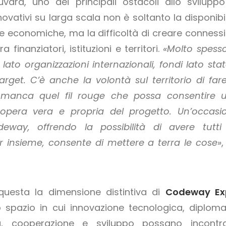
vara, uno dei principali ostacoli allo sviluppo
novativi su larga scala non è soltanto la disponibil
se economiche, ma la difficoltà di creare connessi
a finanziatori, istituzioni e territori.
«Molto spesso
lato organizzazioni internazionali, fondi lato stat
arget. C’è anche la volontà sul territorio di fare
manca quel fil rouge che possa consentire 
opera vera e propria del progetto. Un’occasi
way, offrendo la possibilità di avere tutti 
r insieme, consente di mettere a terra le cose»
,
questa la dimensione distintiva di
Codeway Ex
 spazio in cui innovazione tecnologica, diploma
, cooperazione e sviluppo possano incontra