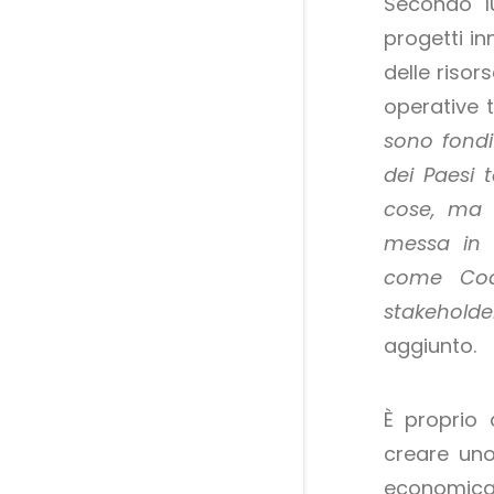
Secondo Iu
progetti in
delle risor
operative tr
sono fondi 
dei Paesi t
cose, ma 
messa in 
come Code
stakeholde
aggiunto.
È proprio 
creare uno
economica