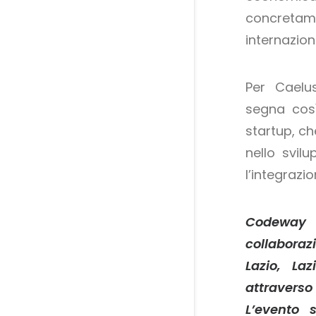
concretam
internazion
Per Caelu
segna così
startup, ch
nello svil
l’integrazio
Codeway 
collaboraz
Lazio, L
attravers
L’evento 