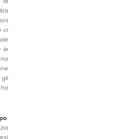
 di
ità
oni
 ci
ale
 le
una
one
gli
 ha
po
:
zia
rsi