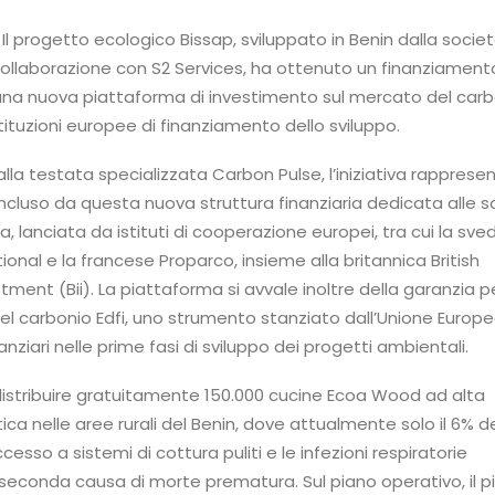
 Il progetto ecologico Bissap, sviluppato in Benin dalla socie
ollaborazione con S2 Services, ha ottenuto un finanziamento
a una nuova piattaforma di investimento sul mercato del car
tituzioni europee di finanziamento dello sviluppo.
la testata specializzata Carbon Pulse, l’iniziativa rappresent
luso da questa nuova struttura finanziaria dedicata alle so
a, lanciata da istituti di cooperazione europei, tra cui la sv
onal e la francese Proparco, insieme alla britannica British
tment (Bii). La piattaforma si avvale inoltre della garanzia pe
el carbonio Edfi, uno strumento stanziato dall’Unione Europ
inanziari nelle prime fasi di sviluppo dei progetti ambientali.
a distribuire gratuitamente 150.000 cucine Ecoa Wood ad alta
ica nelle aree rurali del Benin, dove attualmente solo il 6% de
esso a sistemi di cottura puliti e le infezioni respiratorie
seconda causa di morte prematura. Sul piano operativo, il p