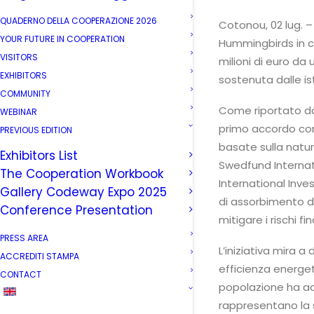
QUADERNO DELLA COOPERAZIONE 2026
Cotonou, 02 lug. –
YOUR FUTURE IN COOPERATION
Hummingbirds in c
VISITORS
milioni di euro d
EXHIBITORS
sostenuta dalle is
COMMUNITY
Come riportato dal
WEBINAR
primo accordo conc
PREVIOUS EDITION
basate sulla natur
Exhibitors List
Swedfund Internati
The Cooperation Workbook
International Inves
Gallery Codeway Expo 2025
di assorbimento d
Conference Presentation
mitigare i rischi f
PRESS AREA
L’iniziativa mira 
ACCREDITI STAMPA
efficienza energet
CONTACT
popolazione ha acc
rappresentano la 