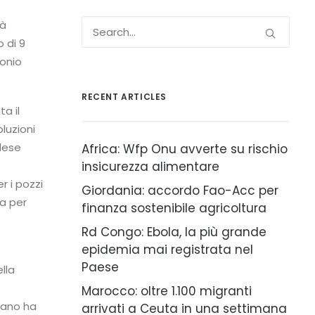
tà
 di 9
bonio
RECENT ARTICLES
a il
luzioni
edese
Africa: Wfp Onu avverte su rischio
insicurezza alimentare
r i pozzi
Giordania: accordo Fao-Acc per
ea per
finanza sostenibile agricoltura
Rd Congo: Ebola, la più grande
epidemia mai registrata nel
Paese
lla
Marocco: oltre 1.100 migranti
iano ha
arrivati a Ceuta in una settimana