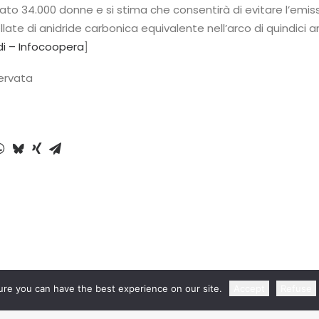
to 34.000 donne e si stima che consentirà di evitare l’emiss
ellate di anidride carbonica equivalente nell’arco di quindici an
i – Infocoopera
]
servata
re you can have the best experience on our site.
Accept
Refuse