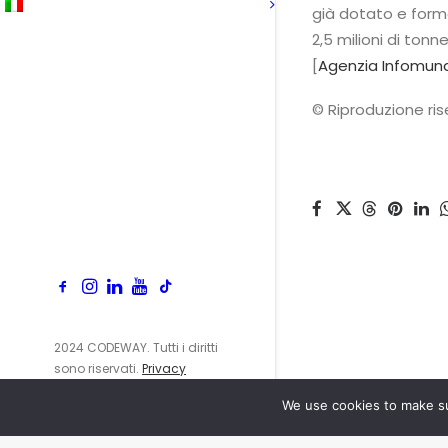
già dotato e forma
2,5 milioni di tonn
[
Agenzia Infomund
© Riproduzione ri
2024 CODEWAY. Tutti i diritti
sono riservati.
Privacy
Policy
We use cookies to make su