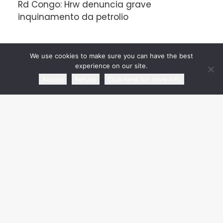
Rd Congo: Hrw denuncia grave
inquinamento da petrolio
CATEGORIES
We use cookies to make sure you can have the best
experience on our site.
Accept
Refuse
Click here for more info
Review Articles
Press Agency Review
Releases
Video Review | Radio
Senza categoria