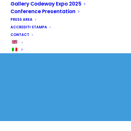
Gallery Codeway Expo 2025
cooperazione su
Conference Presentation
media e cultura
PRESS AREA
ACCREDITI STAMPA
8 JULY 2026
|
IN
SENZA CATEGORIA
CONTACT