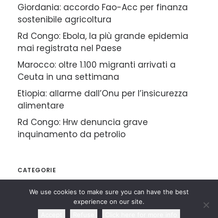
Giordania: accordo Fao-Acc per finanza
sostenibile agricoltura
Rd Congo: Ebola, la più grande epidemia
mai registrata nel Paese
Marocco: oltre 1.100 migranti arrivati a
Ceuta in una settimana
Etiopia: allarme dall’Onu per l’insicurezza
alimentare
Rd Congo: Hrw denuncia grave
inquinamento da petrolio
CATEGORIE
We use cookies to make sure you can have the best
experience on our site.
Rassegna Articoli
Accept
Refuse
Click here for more info