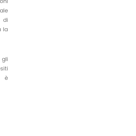
oni
nale
 di
a la
gli
iti
o è