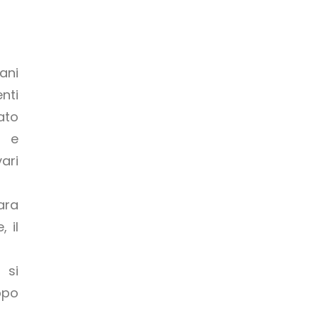
iani
nti
ato
e e
ari
iara
 il
 si
ppo