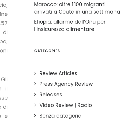
Marocco: oltre 1.100 migranti
ia,
arrivati a Ceuta in una settimana
ine
Etiopia: allarme dall’Onu per
257
l’insicurezza alimentare
 di
po,
oni
CATEGORIES
Review Articles
 Gli
Press Agency Review
 il
Releases
sse
Video Review | Radio
a di
o e
Senza categoria