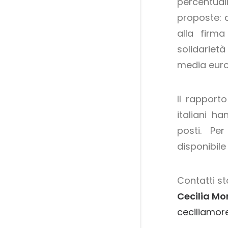
percentual
proposte: d
alla firma
solidarietà
media euro
Il rapport
italiani ha
posti. Pe
disponibile
Contatti s
Cecilia Mor
ceciliamor