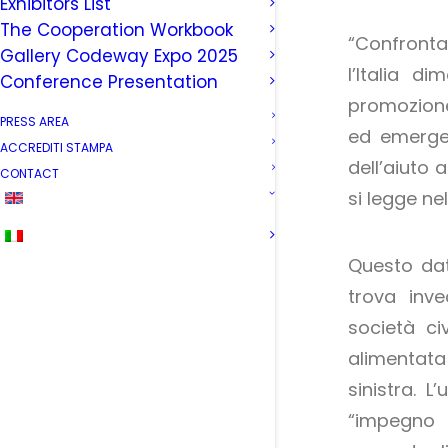
Exhibitors List
The Cooperation Workbook
“Confront
Gallery Codeway Expo 2025
l’Italia d
Conference Presentation
promozione 
PRESS AREA
ed emerge
ACCREDITI STAMPA
dell’aiuto a
CONTACT
si legge n
Questo da
trova inve
società civ
alimentata
sinistra. L
“impegno p