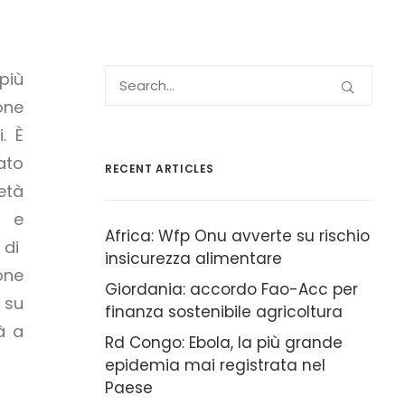
 più
one
i. È
ato
RECENT ARTICLES
età
, e
Africa: Wfp Onu avverte su rischio
 di
insicurezza alimentare
one
Giordania: accordo Fao-Acc per
 su
finanza sostenibile agricoltura
à a
Rd Congo: Ebola, la più grande
epidemia mai registrata nel
Paese