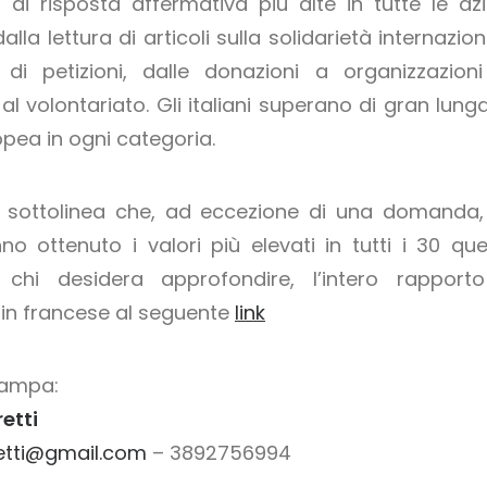
i di risposta affermativa più alte in tutte le azi
alla lettura di articoli sulla solidarietà internazio
 di petizioni, dalle donazioni a organizzazioni
 al volontariato. Gli italiani superano di gran lung
pea in ogni categoria.
o sottolinea che, ad eccezione di una domanda, 
nno ottenuto i valori più elevati in tutti i 30 ques
r chi desidera approfondire, l’intero rapport
 in francese al seguente
link
tampa:
etti
etti@gmail.com
– 3892756994