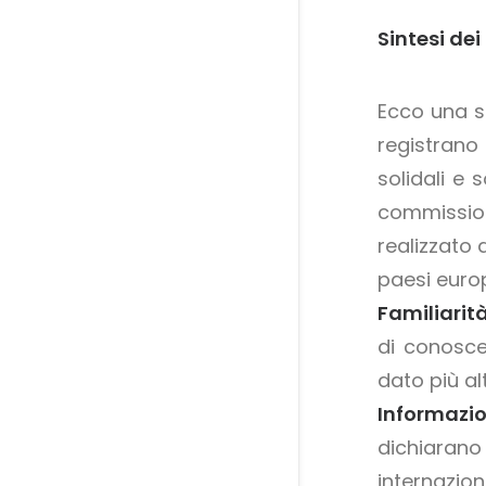
Sintesi dei
Ecco una sin
registrano
solidali e 
commissio
realizzato
paesi europ
Familiarità
di conoscer
dato più al
Informazio
dichiaran
internazion