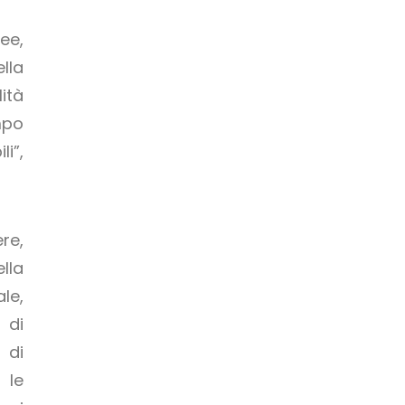
ee,
lla
ità
mpo
li”,
re,
lla
le,
 di
 di
 le