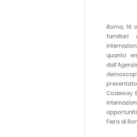
Roma, 16 o
familiar
Internazion
quanto em
dall’Agen
demoscopi
presentato 
Codeway Ex
internazi
opportunità
Fiera di Ro