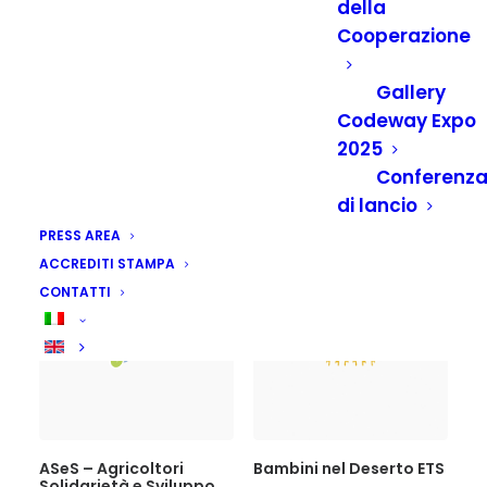
della
Cooperazione
Gallery
Codeway Expo
2025
AICS – Agenzia Italiana
Amref Health Africa
Conferenz
per la Cooperazione
allo Sviluppo
di lancio
PRESS AREA
ACCREDITI STAMPA
CONTATTI
ASeS – Agricoltori
Bambini nel Deserto ETS
Solidarietà e Sviluppo