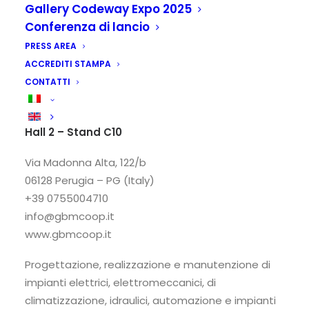
Gallery Codeway Expo 2025
Conferenza di lancio
PRESS AREA
ACCREDITI STAMPA
CONTATTI
GBM Soc. Coop.
Hall 2 – Stand C10
Via Madonna Alta, 122/b
06128 Perugia – PG (Italy)
+39 0755004710
info@gbmcoop.it
www.gbmcoop.it
Progettazione, realizzazione e manutenzione di
impianti elettrici, elettromeccanici, di
climatizzazione, idraulici, automazione e impianti