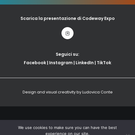
Scarica la presentazione di Codeway Expo
Seguici su:
Facebook
|
Instagram
|
LinkedIn
|
TikTok
Design and visual creativity by
Ludovica Conte
We use cookies to make sure you can have the best
2024 CODEWAY. Tutti i diritti sono riservati.
Privacy Policy
experience on our site.