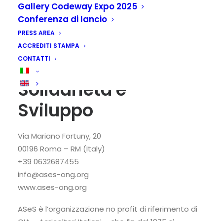
Gallery Codeway Expo 2025
Conferenza di lancio
PRESS AREA
ACCREDITI STAMPA
CONTATTI
ASeS – Agricoltori
Solidarietà e
Sviluppo
Via Mariano Fortuny, 20
00196 Roma – RM (Italy)
+39 0632687455
info@ases-ong.org
www.ases-ong.org
ASeS è l’organizzazione no profit di riferimento di