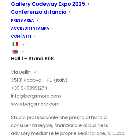
Gallery Codeway Expo 2025
Conferenza di lancio
PRESS AREA
ACCREDITI STAMPA
CONTATTI
Bergs & More S.r.l.
Hall 1 – Stand B08
Via Bellini, 4
35131 Padova – PD (Italy)
+39 0490991274
info@bergsmore.com
www.bergsmore.com
Studio professionale che presta attività di
consulenza legale, finanziaria e di business
advisory mediante le proprie sedi italiane, di Dubai