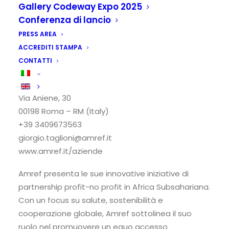
Gallery Codeway Expo 2025
Conferenza di lancio
PRESS AREA
ACCREDITI STAMPA
CONTATTI
Amref Health Africa
Via Aniene, 30
00198 Roma – RM (Italy)
+39 3409673563
giorgio.taglioni@amref.it
www.amref.it/aziende
Amref presenta le sue innovative iniziative di
partnership profit-no profit in Africa Subsahariana.
Con un focus su salute, sostenibilità e
cooperazione globale, Amref sottolinea il suo
ruolo nel promuovere un equo accesso