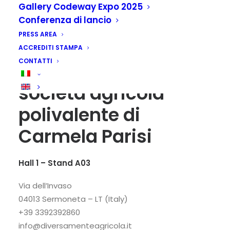
Gallery Codeway Expo 2025
Conferenza di lancio
PRESS AREA
ACCREDITI STAMPA
CONTATTI
DiversaMenteAgricola
società agricola
polivalente di
Carmela Parisi
Hall 1 – Stand A03
Via dell’Invaso
04013 Sermoneta – LT (Italy)
+39 3392392860
info@diversamenteagricola.it