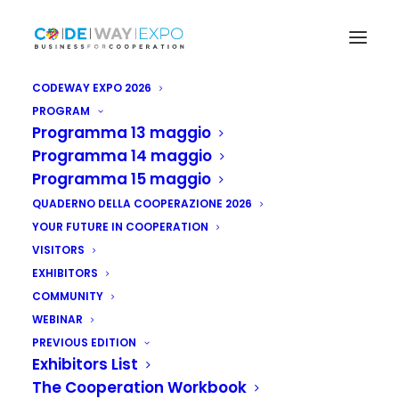
CODEWAY EXPO 2026
PROGRAM
Programma 13 maggio
Programma 14 maggio
Programma 15 maggio
QUADERNO DELLA COOPERAZIONE 2026
YOUR FUTURE IN COOPERATION
VISITORS
Turchia: firmato
EXHIBITORS
COMMUNITY
accordo con Usa su
WEBINAR
cooperazione
PREVIOUS EDITION
Exhibitors List
nucleare civile
The Cooperation Workbook