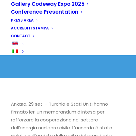
Gallery Codeway Expo 2025
Conference Presentation
29 SEPTEMBER 2025
|
IN
SENZA CATEGORIA
PRESS AREA
ACCREDITI STAMPA
CONTACT
Ankara, 29 set. – Turchia e Stati Uniti hanno
firmato ieri un memorandum d’intesa per
rafforzare la cooperazione nel settore
dell’energia nucleare civile. L’accordo è stato
siglato nell’ambito della visita del presidente