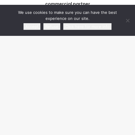
commercial partner
We use cookies to make sure you can have the best
experience on our site.
Accept
Refuse
Click here for more info
media partner