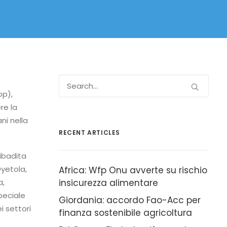
op),
re la
ni nella
RECENT ARTICLES
ribadita
Oyetola,
Africa: Wfp Onu avverte su rischio
a,
insicurezza alimentare
peciale
Giordania: accordo Fao-Acc per
i settori
finanza sostenibile agricoltura