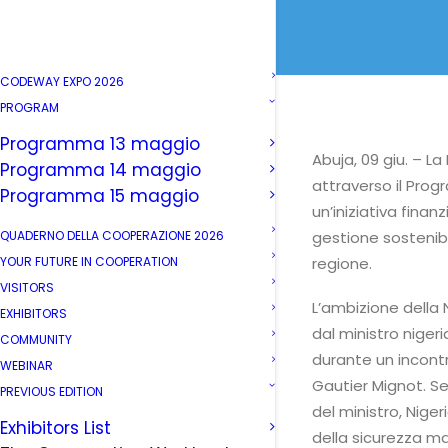
CODEWAY EXPO 2026
PROGRAM
Programma 13 maggio
Abuja, 09 giu. – La
Programma 14 maggio
attraverso il Prog
Programma 15 maggio
un’iniziativa fina
QUADERNO DELLA COOPERAZIONE 2026
gestione sostenibi
YOUR FUTURE IN COOPERATION
regione.
VISITORS
L’ambizione della N
EXHIBITORS
dal ministro niger
COMMUNITY
durante un incontr
WEBINAR
Gautier Mignot. S
PREVIOUS EDITION
del ministro, Nige
Exhibitors List
della sicurezza mar