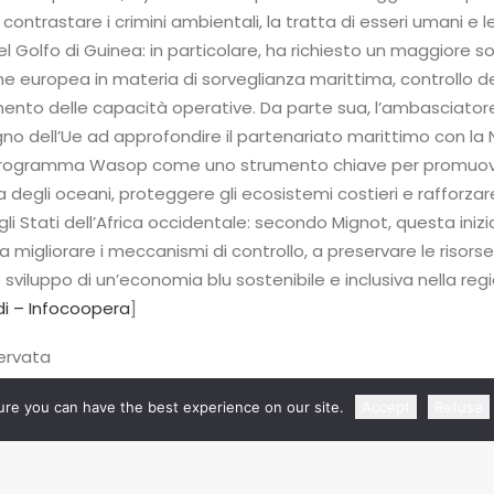
contrastare i crimini ambientali, la tratta di esseri umani e le
nel Golfo di Guinea: in particolare, ha richiesto un maggiore 
ne europea in materia di sorveglianza marittima, controllo de
ento delle capacità operative. Da parte sua, l’ambasciator
gno dell’Ue ad approfondire il partenariato marittimo con la N
 programma Wasop come uno strumento chiave per promuov
 degli oceani, proteggere gli ecosistemi costieri e rafforzar
li Stati dell’Africa occidentale: secondo Mignot, questa inizi
 migliorare i meccanismi di controllo, a preservare le risorse
sviluppo di un’economia blu sostenibile e inclusiva nella reg
i – Infocoopera
]
servata
re you can have the best experience on our site.
Accept
Refuse