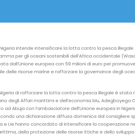
 Nigeria intende intensificare la lotta contro la pesca illegale
ramma per gli oceani sostenibili dell’Africa occidentale (Was
nziata dall’Unione europea con 59 milioni di euro per promuove
le delle risorse marine e rafforzare la governance degli ocea
igeria di rafforzare la lotta contro la pesca illegale è stata 
iano degli Affari marittimi e dell’economia blu, Adegboyega 
o ad Abuja con l’ambasciatore dell’Unione europea in Nigeri
econdo una dichiarazione diffusa domenica dal consigliere s
ria e Ue hanno concordato di intensificare la cooperazione ne
ittima, della protezione delle risorse ittiche e dello sviluppo