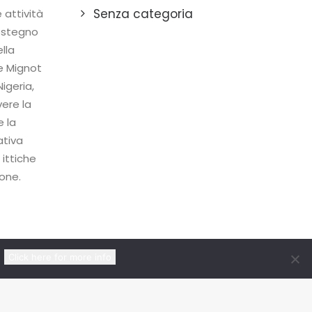
Senza categoria
 attività
sostegno
lla
e Mignot
igeria,
ere la
e la
ativa
 ittiche
ione.
Click here for more info