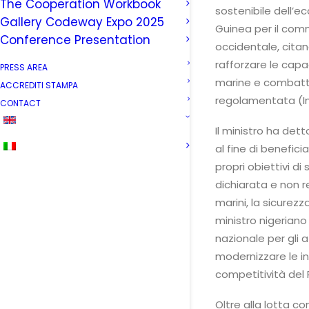
The Cooperation Workbook
sostenibile dell’e
Gallery Codeway Expo 2025
Guinea per il comm
Conference Presentation
occidentale, cit
rafforzare le capa
PRESS AREA
marine e combatte
ACCREDITI STAMPA
regolamentata (In
CONTACT
Il ministro ha det
al fine di benefic
propri obiettivi di
dichiarata e non 
marini, la sicurezz
ministro nigeriano
nazionale per gli 
modernizzare le inf
competitività del
Oltre alla lotta c