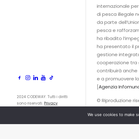
internazionale per 
di pesca illegale 
da parte dell’Unio
pesca e rafforzam
ha ribadito l’impe
ha presentato il
gestione integrata
cooperazione tra g
contribuirà anche a
e a promuovere lo 
[
Agenzia Infomund
2024 CODEWAY. Tutti i diritti
© Riproduzione ri
sono riservati.
Privacy
Policy
We use cookies to make su