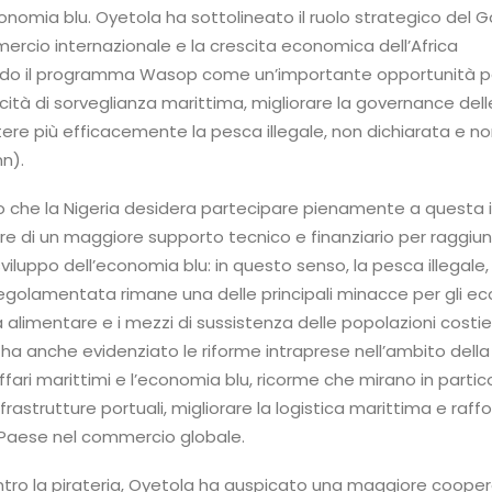
conomia blu. Oyetola ha sottolineato il ruolo strategico del Go
ercio internazionale e la crescita economica dell’Africa
ando il programma Wasop come un’importante opportunità p
cità di sorveglianza marittima, migliorare la governance del
re più efficacemente la pesca illegale, non dichiarata e n
n).
to che la Nigeria desidera partecipare pienamente a questa i
iare di un maggiore supporto tecnico e finanziario per raggiun
 sviluppo dell’economia blu: in questo senso, la pesca illegale
regolamentata rimane una delle principali minacce per gli ec
a alimentare e i mezzi di sussistenza delle popolazioni costiere
 ha anche evidenziato le riforme intraprese nell’ambito della 
affari marittimi e l’economia blu, ricorme che mirano in partic
rastrutture portuali, migliorare la logistica marittima e raffo
 Paese nel commercio globale.
ontro la pirateria, Oyetola ha auspicato una maggiore coope