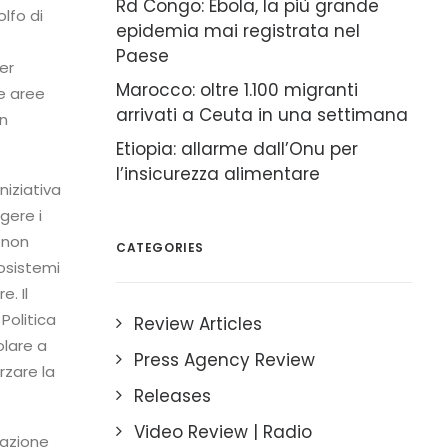
Rd Congo: Ebola, la più grande
lfo di
epidemia mai registrata nel
Paese
er
Marocco: oltre 1.100 migranti
le aree
arrivati a Ceuta in una settimana
on
Etiopia: allarme dall’Onu per
l’insicurezza alimentare
niziativa
gere i
, non
CATEGORIES
osistemi
. Il
Politica
Review Articles
olare a
Press Agency Review
rzare la
Releases
Video Review | Radio
razione