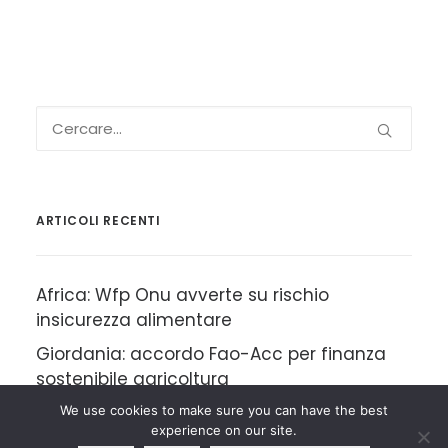
ARTICOLI RECENTI
Africa: Wfp Onu avverte su rischio
insicurezza alimentare
Giordania: accordo Fao-Acc per finanza
sostenibile agricoltura
Rd Congo: Ebola, la più grande epidemia
We use cookies to make sure you can have the best
experience on our site.
mai registrata nel Paese