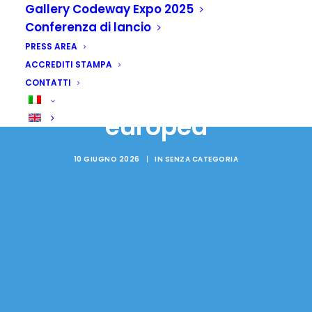
Gallery Codeway Expo 2025
Conferenza di lancio
Nigeria: pesca ed
PRESS AREA
economia Blu, Abuja
ACCREDITI STAMPA
CONTATTI
cerca cooperazione
europea
10 GIUGNO 2026
|
IN
SENZA CATEGORIA