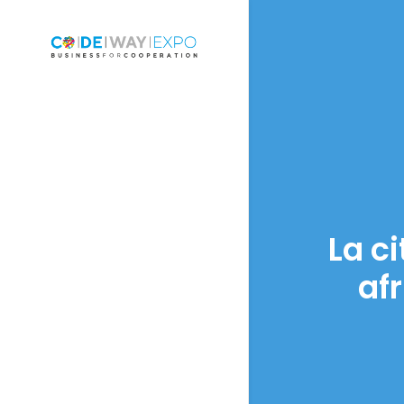
La ci
af