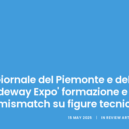
Giornale del Piemonte e del
deway Expo' formazione e 
mismatch su figure tecnic
15 MAY 2025
|
IN
REVIEW AR