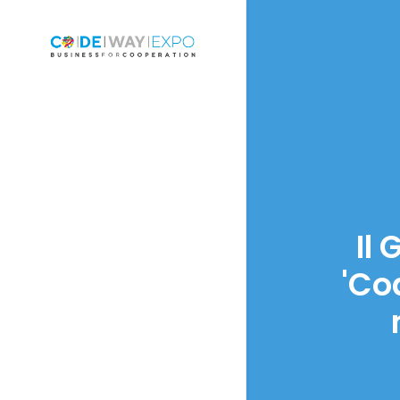
Il 
'Co