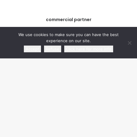
commercial partner
We use cookies to make sure you can have the best
experience on our site.
Accept
Refuse
Click here for more info
media partner