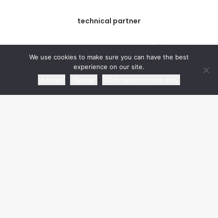
technical partner
We use cookies to make sure you can have the best
experience on our site.
Accept
Refuse
Click here for more info
commercial partner
media partner