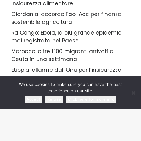
insicurezza alimentare
Giordania: accordo Fao-Acc per finanza
sostenibile agricoltura
Rd Congo: Ebola, la più grande epidemia
mai registrata nel Paese
Marocco: oltre 1.100 migranti arrivati a
Ceuta in una settimana
Etiopia: allarme dall’Onu per l’insicurezza
alimentare
We use cookies to make sure you can have the best
experience on our site.
Accept
Refuse
Click here for more info
CATEGORIES
Review Articles
Press Agency Review