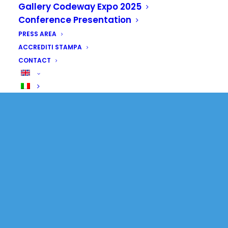
Gallery Codeway Expo 2025
podcast sulla salute
Conference Presentation
pubblica africana
PRESS AREA
ACCREDITI STAMPA
CONTACT
24 MARCH 2025
|
IN
SENZA CATEGORIA