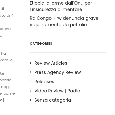
Etiopia: allarme dall’Onu per
 di
l’insicurezza alimentare
ato di 4
Rd Congo: Hrw denuncia grave
inquinamento da petrolio
endono
ta
CATEGORIES
, ha
rare le
Review Articles
Press Agency Review
ate
onomia.
Releases
 degli
Video Review | Radio
he, come
Senza categoria
ra
]