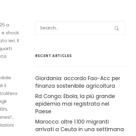
025 a
a e shock
 ieri. Il
quarti
rtà
RECENT ARTICLES
diale
Giordania: accordo Fao-Acc per
 il
finanza sostenibile agricoltura
rolifera
Rd Congo: Ebola, la più grande
gli
epidemia mai registrata nel
139%
Paese
nesi”,
Marocco: oltre 1.100 migranti
dazioni
arrivati a Ceuta in una settimana