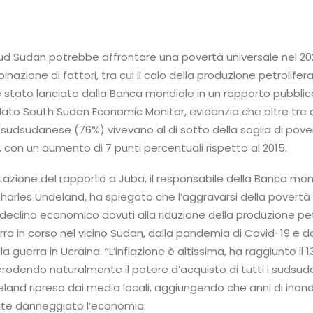
 Sud Sudan potrebbe affrontare una povertà universale nel 2
nazione di fattori, tra cui il calo della produzione petrolifer
è stato lanciato dalla Banca mondiale in un rapporto pubblicato
lato South Sudan Economic Monitor, evidenzia che oltre tre 
 sudsudanese (76%) vivevano al di sotto della soglia di pove
, con un aumento di 7 punti percentuali rispetto al 2015.
tazione del rapporto a Juba, il responsabile della Banca mon
Charles Undeland, ha spiegato che l’aggravarsi della povertà è
di declino economico dovuti alla riduzione della produzione pet
ra in corso nel vicino Sudan, dalla pandemia di Covid-19 e da
lla guerra in Ucraina. “L’inflazione è altissima, ha raggiunto il 
erodendo naturalmente il potere d’acquisto di tutti i sudsuda
land ripreso dai media locali, aggiungendo che anni di inon
nte danneggiato l’economia.