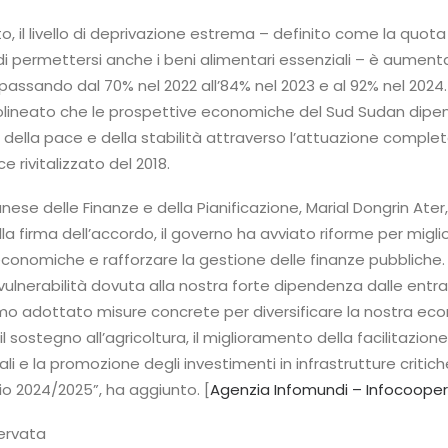
o, il livello di deprivazione estrema – definito come la quota
di permettersi anche i beni alimentari essenziali – è aument
 passando dal 70% nel 2022 all’84% nel 2023 e al 92% nel 2024.
olineato che le prospettive economiche del Sud Sudan dip
no della pace e della stabilità attraverso l’attuazione comple
e rivitalizzato del 2018.
nese delle Finanze e della Pianificazione, Marial Dongrin Ater
la firma dell’accordo, il governo ha avviato riforme per miglio
conomiche e rafforzare la gestione delle finanze pubbliche.
ulnerabilità dovuta alla nostra forte dipendenza dalle entr
amo adottato misure concrete per diversificare la nostra ec
 sostegno all’agricoltura, il miglioramento della facilitazione
 e la promozione degli investimenti in infrastrutture critic
cio 2024/2025”, ha aggiunto. [
Agenzia Infomundi – Infocoope
servata