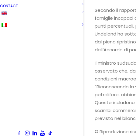
CONTACT
Secondo il rapport
famiglie incapaci 
punti percentuali,
Undeland ha sott
dal pieno ripristi
dell’Accordo di pac
Il ministro sudsuda
osservato che, dal
condizioni macroe
“Riconoscendo la v
petrolifere, abbi
Queste includono il
scambi commerciali
previsto nel bilan
© Riproduzione ri