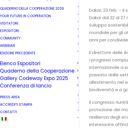
QUADERNO DELLA COOPERAZIONE 2026
Dakar, 23 feb. – I
YOUR FUTURE IN COOPERATION
Dakar dal 22 al 27
VISITATORI
Sviluppo sostenibi
ESPOSITORI
mondiale per gli a
COMMUNITY
anni per condivide
WEBINAR
Il direttore dell
EDIZIONE PRECEDENTE
i progressi compiu
Elenco Espositori
internazionale a s
Quaderno della Cooperazione
passato dalle sette
Gallery Codeway Expo 2025
allestimento nel s
Conferenza di lancio
biodiversità e a ga
PRESS AREA
Il congresso riunir
ACCREDITI STAMPA
protezione dei ma
CONTATTI
resilienza degli ec
interessate affinc