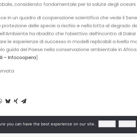
ale, considerato fondamentale per la salute degli oceani.
erisce in un quadro di cooperazione scientifica che vede il Sen
 protezione delle specie a rischio e nella lotta al degrado de
dell’Ambiente ha ribadito che l’obiettivo dell’incontro di Dakar
re le esperienze di successo in modelli replicabili a livello m
olo guida del Paese nella conservazione ambientale in Africa
i – Infocoopera
]
servata
re you can have the best experience on our site.
Accept
Refuse