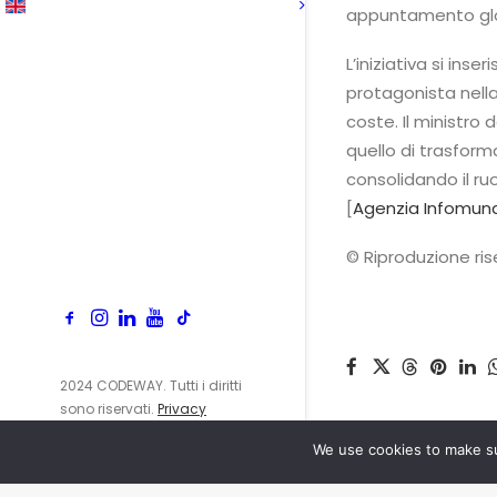
appuntamento glob
L’iniziativa si ins
protagonista nella
coste. Il ministro 
quello di trasforma
consolidando il ru
[
Agenzia Infomund
© Riproduzione ri
2024 CODEWAY. Tutti i diritti
sono riservati.
Privacy
Policy
We use cookies to make su