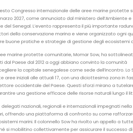
l sesto Congresso internazionale delle aree marine protette si
 marzo 2027, come annunciato dal ministero dell’Ambiente e 
le del Senegal. L’evento rappresenta il più importante radun
ttori della conservazione marina e viene organizzato ogni q
re buone pratiche e strategie di gestione degli ecosistemi co
e Aree marine protette comunitarie, Momar Sow, ha sottoline
ti dal Paese dal 2012 a oggi abbiano convinto la comunità
cegliere la capitale senegalese come sede dell’incontro. Lo 
 aree iniziali alle attuali 17, con una diciottesima zona in fa
ettore occidentale del Paese. Questi sforzi mirano a tutelare
rantire una gestione efficace delle risorse naturali lungo il lit
à delegati nazionali, regionali e internazionali impegnati nella
ri, offrendo una piattaforma di confronto su come rafforzar
osistemi marini. Il colonnello Sow ha rivolto un appello a tutte
hé si mobilitino collettivamente per assicurare il successo d