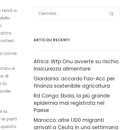
 terrà a
dello
o
uattro
stieri.
ARTICOLI RECENTI
ato come
Africa: Wfp Onu avverte su rischio
Stato è
insicurezza alimentare
se di
Giordania: accordo Fao-Acc per
 la
finanza sostenibile agricoltura
orale.
Rd Congo: Ebola, la più grande
epidemia mai registrata nel
Paese
e la
 le parti
Marocco: oltre 1.100 migranti
i questo
arrivati a Ceuta in una settimana