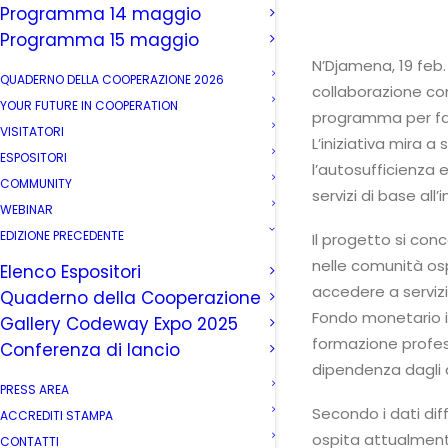
Programma 14 maggio
Programma 15 maggio
N’Djamena, 19 feb. 
QUADERNO DELLA COOPERAZIONE 2026
collaborazione con
YOUR FUTURE IN COOPERATION
programma per favo
VISITATORI
L’iniziativa mira 
ESPOSITORI
l’autosufficienza 
COMMUNITY
servizi di base all
WEBINAR
EDIZIONE PRECEDENTE
Il progetto si con
nelle comunità osp
Elenco Espositori
accedere a servizi
Quaderno della Cooperazione
Fondo monetario in
Gallery Codeway Expo 2025
formazione professi
Conferenza di lancio
dipendenza dagli a
PRESS AREA
Secondo i dati diff
ACCREDITI STAMPA
ospita attualmente
CONTATTI