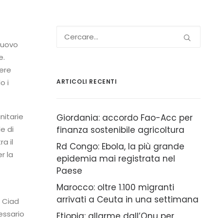
 nuovo
e.
vere
o i
ARTICOLI RECENTI
nitarie
Giordania: accordo Fao-Acc per
e di
finanza sostenibile agricoltura
a il
Rd Congo: Ebola, la più grande
r la
epidemia mai registrata nel
Paese
Marocco: oltre 1.100 migranti
arrivati a Ceuta in una settimana
l Ciad
essario
Etiopia: allarme dall’Onu per