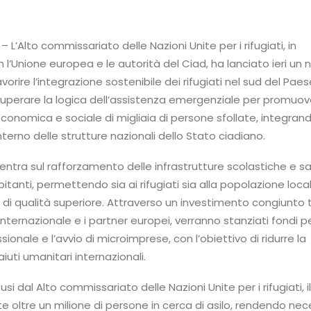
– L’Alto commissariato delle Nazioni Unite per i rifugiati, in
 l’Unione europea e le autorità del Ciad, ha lanciato ieri un
rire l’integrazione sostenibile dei rifugiati nel sud del Paes
a superare la logica dell’assistenza emergenziale per promuo
economica e sociale di migliaia di persone sfollate, integrand
’interno delle strutture nazionali dello Stato ciadiano.
centra sul rafforzamento delle infrastrutture scolastiche e sa
itanti, permettendo sia ai rifugiati sia alla popolazione local
 di qualità superiore. Attraverso un investimento congiunto tr
ternazionale e i partner europei, verranno stanziati fondi pe
onale e l’avvio di microimprese, con l’obiettivo di ridurre la
iuti umanitari internazionali.
usi dal Alto commissariato delle Nazioni Unite per i rifugiati, i
 oltre un milione di persone in cerca di asilo, rendendo nec