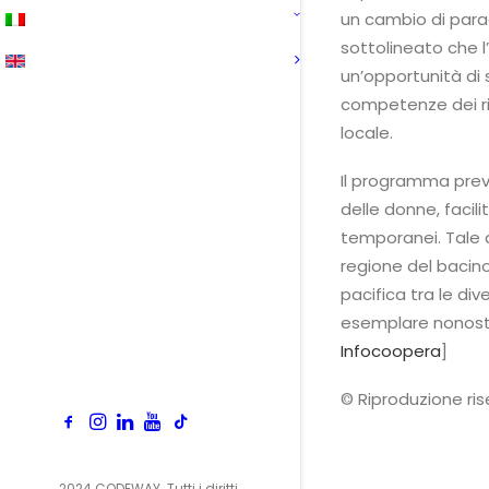
un cambio di paradi
sottolineato che 
un’opportunità di 
competenze dei rif
locale.
Il programma preved
delle donne, facil
temporanei. Tale a
regione del bacino
pacifica tra le di
esemplare nonostan
Infocoopera
]
© Riproduzione ri
2024 CODEWAY. Tutti i diritti