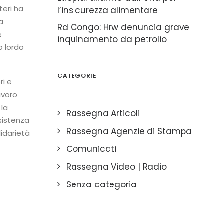
teri ha
l’insicurezza alimentare
a
Rd Congo: Hrw denuncia grave
e
inquinamento da petrolio
o lordo
CATEGORIE
ri e
avoro
 la
Rassegna Articoli
sistenza
Rassegna Agenzie di Stampa
lidarietà
Comunicati
Rassegna Video | Radio
Senza categoria