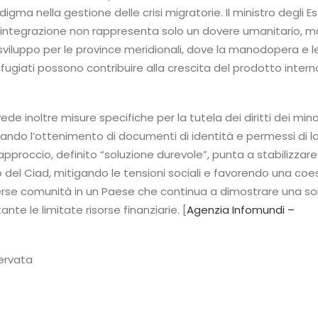
gma nella gestione delle crisi migratorie. Il ministro degli Es
l’integrazione non rappresenta solo un dovere umanitario, m
sviluppo per le province meridionali, dove la manodopera e l
ugiati possono contribuire alla crescita del prodotto intern
e inoltre misure specifiche per la tutela dei diritti dei mino
itando l’ottenimento di documenti di identità e permessi di l
pproccio, definito “soluzione durevole”, punta a stabilizzare
 del Ciad, mitigando le tensioni sociali e favorendo una coe
verse comunità in un Paese che continua a dimostrare una so
te le limitate risorse finanziarie. [
Agenzia Infomundi –
servata