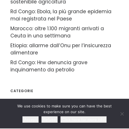
sostenibile agricoltura
Rd Congo: Ebola, la più grande epidemia
mai registrata nel Paese
Marocco: oltre 1.100 migranti arrivati a
Ceuta in una settimana
Etiopia: allarme dall’Onu per l’insicurezza
alimentare
Rd Congo: Hrw denuncia grave
inquinamento da petrolio
CATEGORIE
We use cookies to make sure you can have the best
Rassegna Articoli
experience on our site.
Accept
Refuse
Click here for more info
Rassegna Agenzie di Stampa