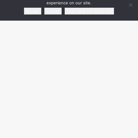
experience on our site.
Accept
Refuse
Click here for more info
media partner