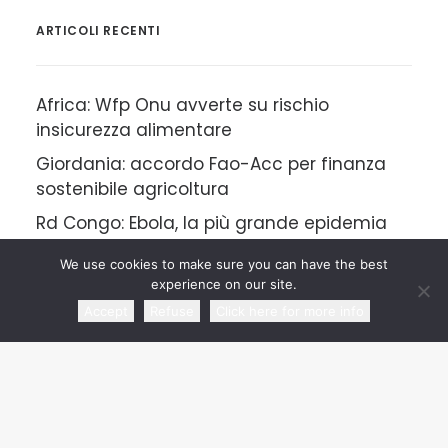
ARTICOLI RECENTI
Africa: Wfp Onu avverte su rischio
insicurezza alimentare
Giordania: accordo Fao-Acc per finanza
sostenibile agricoltura
Rd Congo: Ebola, la più grande epidemia
mai registrata nel Paese
We use cookies to make sure you can have the best
Marocco: oltre 1.100 migranti arrivati a
experience on our site.
Ceuta in una settimana
Accept
Refuse
Click here for more info
Etiopia: allarme dall’Onu per l’insicurezza
alimentare
CATEGORIE