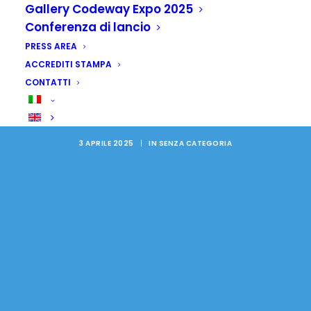
Gallery Codeway Expo 2025
Nigeria: sicurezza
Conferenza di lancio
alimentare e
PRESS AREA
ACCREDITI STAMPA
istruzione, fondi per 3
CONTATTI
progetti
3 APRILE 2025
|
IN
SENZA CATEGORIA