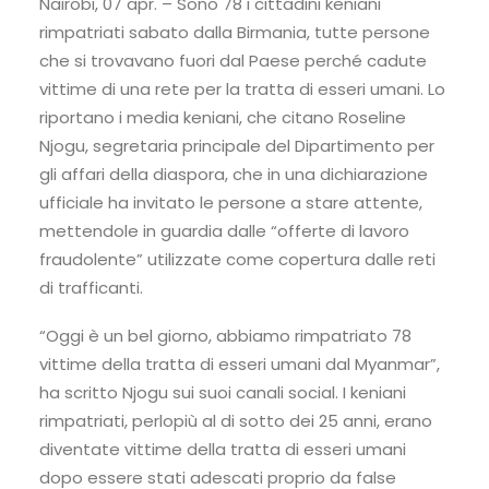
Nairobi, 07 apr. – Sono 78 i cittadini keniani
rimpatriati sabato dalla Birmania, tutte persone
che si trovavano fuori dal Paese perché cadute
vittime di una rete per la tratta di esseri umani. Lo
riportano i media keniani, che citano Roseline
Njogu, segretaria principale del Dipartimento per
gli affari della diaspora, che in una dichiarazione
ufficiale ha invitato le persone a stare attente,
mettendole in guardia dalle “offerte di lavoro
fraudolente” utilizzate come copertura dalle reti
di trafficanti.
“Oggi è un bel giorno, abbiamo rimpatriato 78
vittime della tratta di esseri umani dal Myanmar”,
ha scritto Njogu sui suoi canali social. I keniani
rimpatriati, perlopiù al di sotto dei 25 anni, erano
diventate vittime della tratta di esseri umani
dopo essere stati adescati proprio da false