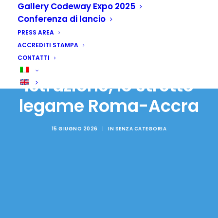
Gallery Codeway Expo 2025
Conferenza di lancio
PRESS AREA
ACCREDITI STAMPA
Ghana: università e
CONTATTI
istruzione, lo stretto
legame Roma-Accra
15 GIUGNO 2026
|
IN
SENZA CATEGORIA