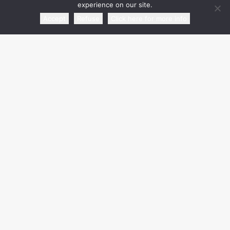
experience on our site.
Accept
Refuse
Click here for more info
media partner