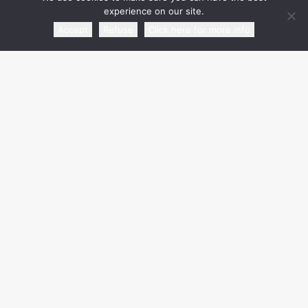
experience on our site.
Accept
Refuse
Click here for more info
media partner