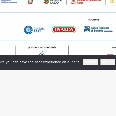
re you can have the best experience on our site.
Accept
Refuse
Info e Contatti
Fiera Roma Srl con Socio U
ewayexpo.com
Via Portuense, 1645/1647 - 
074 533/524/514