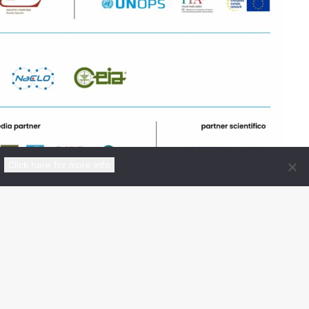
Click here for more info
Certificato da
nico
00148