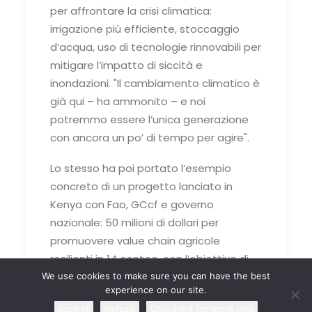
per affrontare la crisi climatica:
irrigazione più efficiente, stoccaggio
d’acqua, uso di tecnologie rinnovabili per
mitigare l’impatto di siccità e
inondazioni. "Il cambiamento climatico è
già qui – ha ammonito – e noi
potremmo essere l’unica generazione
con ancora un po’ di tempo per agire".
Lo stesso ha poi portato l’esempio
concreto di un progetto lanciato in
Kenya con Fao, GCcf e governo
nazionale: 50 milioni di dollari per
promuovere value chain agricole
resilienti in 14 contee, con l’obiettivo di
coinvolgere 500.000 agricoltori,
We use cookies to make sure you can have the best
experience on our site.
recuperare 2.800 ettari di terra e
Accept
Refuse
Click here for more info