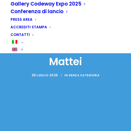
Gallery Codeway Expo 2025
Conferenza di lancio
PRESS AREA
Etiopia: Meloni ad
ACCREDITI STAMPA
Addis, in agenda c'è
CONTATTI
anche tanto Piano
Mattei
28 LUGLIO 2025
|
IN
SENZA CATEGORIA