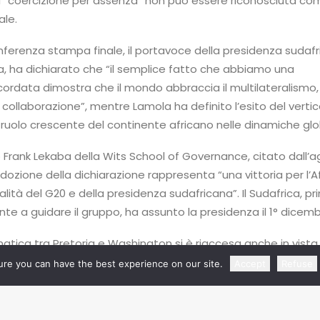
 la “coercizione per assenza” non può essere riconosciuta co
le.
nferenza stampa finale, il portavoce della presidenza sudafr
 ha dichiarato che “il semplice fatto che abbiamo una
ordata dimostra che il mondo abbraccia il multilateralismo,
collaborazione”, mentre Lamola ha definito l’esito del vert
uolo crescente del continente africano nelle dinamiche glob
Frank Lekaba della Wits School of Governance, citato dall’a
dozione della dichiarazione rappresenta “una vittoria per l’Af
alità del G20 e della presidenza sudafricana”. Il Sudafrica, p
te a guidare il gruppo, ha assunto la presidenza il 1° dicemb
atica tra Pretoria e Washington si è riaccesa anche in vista
gne della presidenza del G20, previsto per il 1° dicembre 20
re you can have the best experience on our site.
Accept
Refuse
niti dovrebbero assumere la guida del foro. La Casa Bianca 
la cerimonia interverrà solo un inviato, ma Magwenya ha di
 Cyril Ramaphosa “non consegnerà la presidenza a un funziona