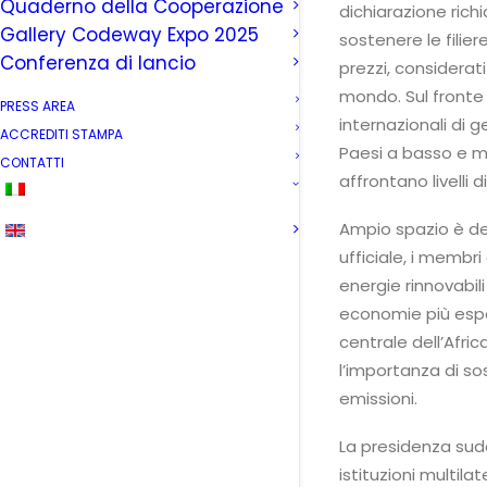
Quaderno della Cooperazione
dichiarazione rich
Gallery Codeway Expo 2025
sostenere le filier
Conferenza di lancio
prezzi, considerat
mondo. Sul fronte 
PRESS AREA
internazionali di 
ACCREDITI STAMPA
Paesi a basso e 
CONTATTI
affrontano livelli 
Ampio spazio è ded
ufficiale, i membr
energie rinnovabil
economie più espost
centrale dell’Afric
l’importanza di so
emissioni.
La presidenza sud
istituzioni multil