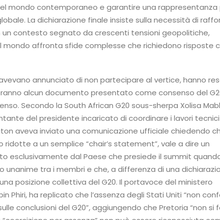
del mondo contemporaneo e garantire una rappresentanza 
bale. La dichiarazione finale insiste sulla necessità di raffor
n un contesto segnato da crescenti tensioni geopolitiche,
l mondo affronta sfide complesse che richiedono risposte co
he avevano annunciato di non partecipare al vertice, hanno re
eranno alcun documento presentato come consenso del G2
 assenso. Secondo la South African G20 sous-sherpa Xolisa M
ntante del presidente incaricato di coordinare i lavori tecnici
ton aveva inviato una comunicazione ufficiale chiedendo ch
o ridotte a un semplice “chair’s statement”, vale a dire un
o esclusivamente dal Paese che presiede il summit quand
o unanime tra i membri e che, a differenza di una dichiarazi
e una posizione collettiva del G20. Il portavoce del ministero
in Phiri, ha replicato che l’assenza degli Stati Uniti “non con
sulle conclusioni del G20”, aggiungendo che Pretoria “non si 