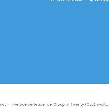
ov. – Il vertice dei leader del Group of Twenty (G20), svolto