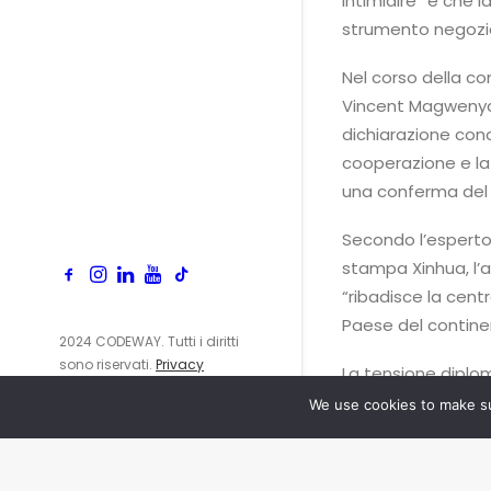
intimidire” e che
strumento negozia
Nel corso della co
Vincent Magwenya,
dichiarazione conc
cooperazione e la 
una conferma del r
Secondo l’esperto 
stampa Xinhua, l’a
“ribadisce la centr
Paese del continen
2024 CODEWAY. Tutti i diritti
sono riservati.
Privacy
La tensione diplom
Policy
passaggio di conse
We use cookies to make su
quando gli Stati U
comunicato che al
che il presidente