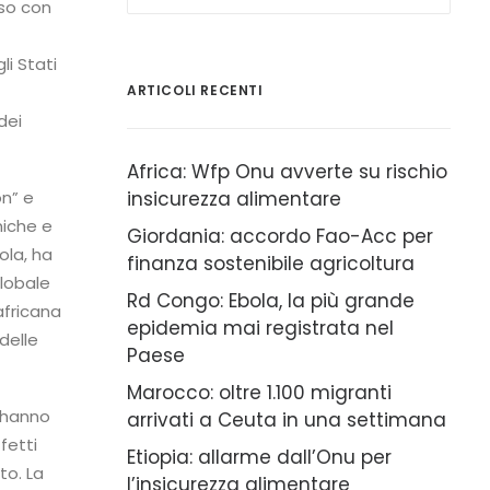
uso con
i Stati
ARTICOLI RECENTI
dei
Africa: Wfp Onu avverte su rischio
on” e
insicurezza alimentare
miche e
Giordania: accordo Fao-Acc per
ola, ha
finanza sostenibile agricoltura
globale
Rd Congo: Ebola, la più grande
africana
epidemia mai registrata nel
delle
Paese
Marocco: oltre 1.100 migranti
 hanno
arrivati a Ceuta in una settimana
fetti
Etiopia: allarme dall’Onu per
to. La
l’insicurezza alimentare