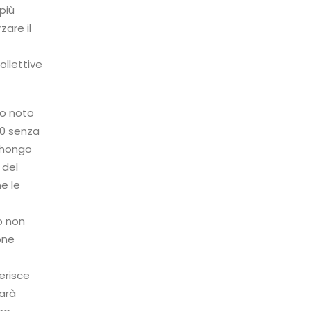
più
zare il
llettive
so noto
0 senza
abhongo
 del
e le
o non
one
ferisce
farà