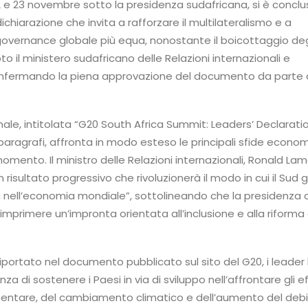
2 e 23 novembre sotto la presidenza sudafricana, si è concl
ichiarazione che invita a rafforzare il multilateralismo e a
vernance globale più equa, nonostante il boicottaggio degl
oto il ministero sudafricano delle Relazioni internazionali e
nfermando la piena approvazione del documento da parte 
inale, intitolata “G20 South Africa Summit: Leaders’ Declarati
aragrafi, affronta in modo esteso le principali sfide econo
omento. Il ministro delle Relazioni internazionali, Ronald Lam
un risultato progressivo che rivoluzionerà il modo in cui il Sud 
 nell’economia mondiale”, sottolineando che la presidenza 
 imprimere un’impronta orientata all’inclusione e alla riforma 
portato nel documento pubblicato sul sito del G20, i leader
nza di sostenere i Paesi in via di sviluppo nell’affrontare gli ef
limentare, del cambiamento climatico e dell’aumento del debi