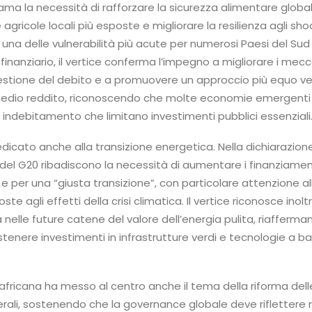
iama la necessità di rafforzare la sicurezza alimentare global
e agricole locali più esposte e migliorare la resilienza agli sho
i una delle vulnerabilità più acute per numerosi Paesi del Sud
finanziario, il vertice conferma l’impegno a migliorare i mec
gestione del debito e a promuovere un approccio più equo ve
medio reddito, riconoscendo che molte economie emergenti
di indebitamento che limitano investimenti pubblici essenziali
icato anche alla transizione energetica. Nella dichiarazion
i del G20 ribadiscono la necessità di aumentare i finanziament
i e per una “giusta transizione”, con particolare attenzione al
e agli effetti della crisi climatica. Il vertice riconosce inoltre
a nelle future catene del valore dell’energia pulita, riafferm
stenere investimenti in infrastrutture verdi e tecnologie a b
africana ha messo al centro anche il tema della riforma dell
aterali, sostenendo che la governance globale deve riflettere