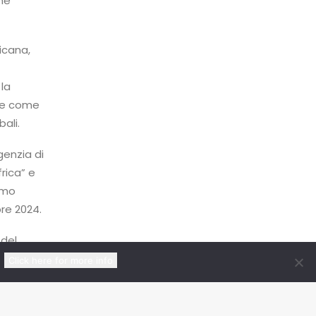
me
icana,
 la
ice come
ali.
genzia di
rica” e
rimo
re 2024.
 del
25,
Click here for more info
ha
chiarato
rio di