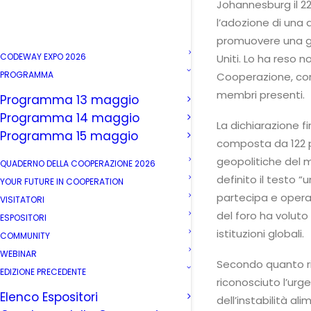
Johannesburg il 2
l’adozione di una d
promuovere una go
CODEWAY EXPO 2026
Uniti. Lo ha reso n
PROGRAMMA
Cooperazione, co
membri presenti.
Programma 13 maggio
Programma 14 maggio
La dichiarazione f
Programma 15 maggio
composta da 122 p
geopolitiche del m
QUADERNO DELLA COOPERAZIONE 2026
definito il testo “
YOUR FUTURE IN COOPERATION
partecipa e opera
VISITATORI
del foro ha voluto
ESPOSITORI
istituzioni globali.
COMMUNITY
WEBINAR
Secondo quanto ri
EDIZIONE PRECEDENTE
riconosciuto l’urge
Elenco Espositori
dell’instabilità a