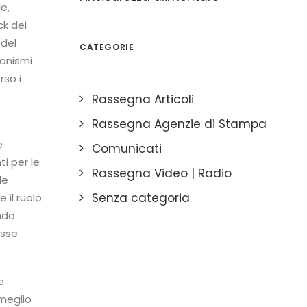
e,
ck dei
 del
CATEGORIE
canismi
rso i
Rassegna Articoli
.
Rassegna Agenzie di Stampa
e
Comunicati
i per le
Rassegna Video | Radio
le
Senza categoria
 il ruolo
ando
asse
e
 meglio