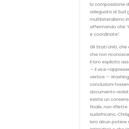
la composizione 
adeguata al Sud glo
multilateralismo i
affermando che “i
e coordinate”.
Gli Stati Uniti, c
che non riconosc
il loro esplicito
— il vice-rapprese
vertice — Washing
conclusioni fosser
documento redatt
esiste un consens
finale, non riflett
sudafricano, Chrisp
loro alcun potere 