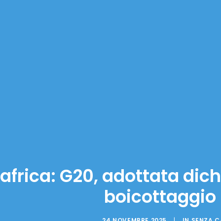
africa: G20, adottata dic
boicottaggio
24 NOVEMBRE 2025
|
IN
SENZA C