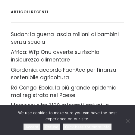
ARTICOLI RECENTI
Sudan: la guerra lascia milioni di bambini
senza scuola
Africa: Wfp Onu avverte su rischio
insicurezza alimentare
Giordania: accordo Fao-Acc per finanza
sostenibile agricoltura
Rd Congo: Ebola, la più grande epidemia
mai registrata nel Paese
Marocco: oltre 1.100 migranti arrivati a
Ceuta in una settimana
We use cookies to make sure you can have the best
experience on our site.
Accept
Refuse
Click here for more info