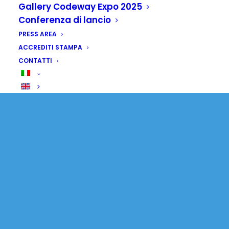
Gallery Codeway Expo 2025
Ruanda per studiare
Conferenza di lancio
modelli
PRESS AREA
ACCREDITI STAMPA
riconciliazione
CONTATTI
31 OTTOBRE 2025
|
IN
SENZA CATEGORIA