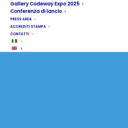
d'acqua, con
Gallery Codeway Expo 2025
Conferenza di lancio
cooperazione
PRESS AREA
internazionale
ACCREDITI STAMPA
CONTATTI
24 OTTOBRE 2025
|
IN
SENZA CATEGORIA