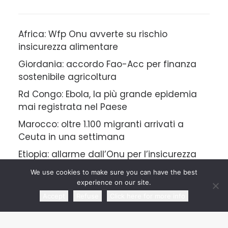
Africa: Wfp Onu avverte su rischio
insicurezza alimentare
Giordania: accordo Fao-Acc per finanza
sostenibile agricoltura
Rd Congo: Ebola, la più grande epidemia
mai registrata nel Paese
Marocco: oltre 1.100 migranti arrivati a
Ceuta in una settimana
Etiopia: allarme dall’Onu per l’insicurezza
alimentare
We use cookies to make sure you can have the best
experience on our site.
Accept
Refuse
Click here for more info
CATEGORIE