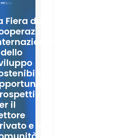
a Fiera della
ooperazione
nternazionale
 dello
viluppo
ostenibile:
pportunità e
rospettive
er il
ettore
rivato e le
omunità del