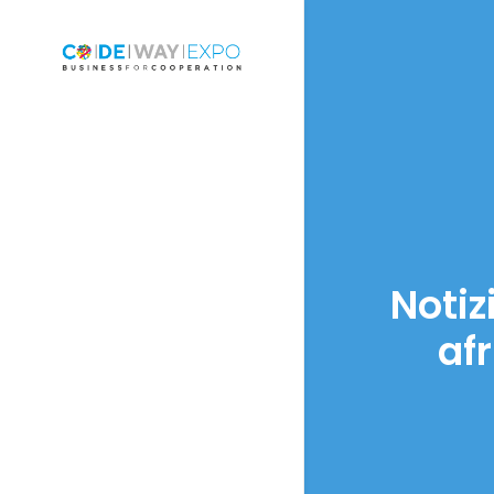
Notiz
af