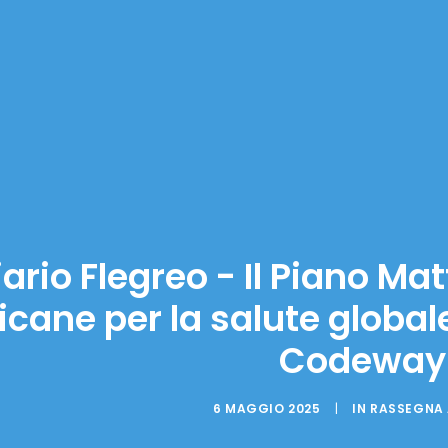
iario Flegreo - Il Piano Mat
ricane per la salute glob
Codeway
6 MAGGIO 2025
|
IN
RASSEGNA 