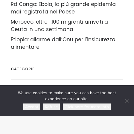
Rd Congo: Ebola, la più grande epidemia
mai registrata nel Paese
Marocco: oltre 1.100 migranti arrivati a
Ceuta in una settimana
Etiopia: allarme dall’Onu per l’insicurezza
alimentare
CATEGORIE
Rassegna Articoli
We use cookies to make sure you can have the best
experience on our site.
Rassegna Agenzie di Stampa
Accept
Refuse
Click here for more info
Comunicati
Rassegna Video | Radio