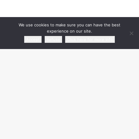
partner commerciale
We use cookies to make sure you can have the best
experience on our site.
Accept
Refuse
Click here for more info
media partner