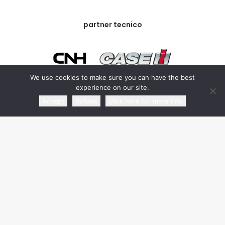
partner tecnico
We use cookies to make sure you can have the best
experience on our site.
partner commerciale
Accept
Refuse
Click here for more info
media partner