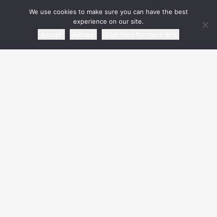
We use cookies to make sure you can have the best
experience on our site.
Accept
Refuse
Click here for more info
partner commerciale
media partner