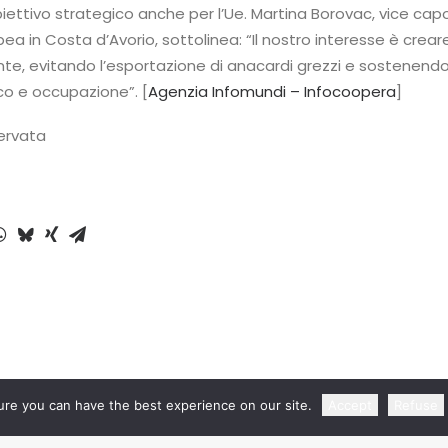
obiettivo strategico anche per l’Ue. Martina Borovac, vice cap
a in Costa d’Avorio, sottolinea: “Il nostro interesse è crear
te, evitando l’esportazione di anacardi grezzi e sostenendo
o e occupazione”. [
Agenzia Infomundi – Infocoopera
]
servata
re you can have the best experience on our site.
Accept
Refuse