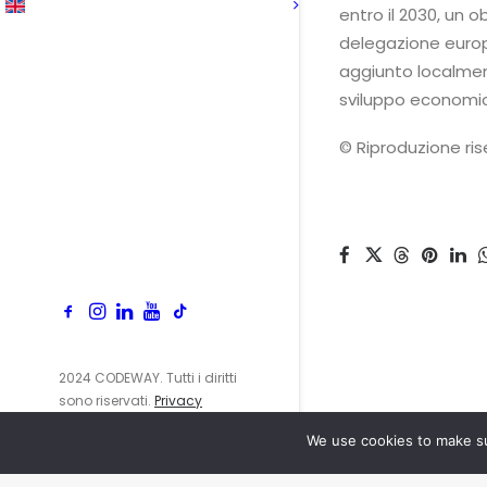
entro il 2030, un 
delegazione europe
aggiunto localmen
sviluppo economic
© Riproduzione ri
2024 CODEWAY. Tutti i diritti
sono riservati.
Privacy
Policy
We use cookies to make su