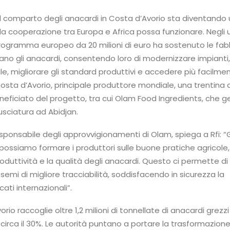
 Il comparto degli anacardi in Costa d’Avorio sta diventando
 cooperazione tra Europa e Africa possa funzionare. Negli u
programma europeo da 20 milioni di euro ha sostenuto le fab
ano gli anacardi, consentendo loro di modernizzare impianti,
le, migliorare gli standard produttivi e accedere più facilmen
Costa d’Avorio, principale produttore mondiale, una trentina d
eficiato del progetto, tra cui Olam Food Ingredients, che g
usciatura ad Abidjan.
ponsabile degli approvvigionamenti di Olam, spiega a Rfi: “
possiamo formare i produttori sulle buone pratiche agricole,
uttività e la qualità degli anacardi. Questo ci permette di
emi di migliore tracciabilità, soddisfacendo in sicurezza la
ti internazionali”.
rio raccoglie oltre 1,2 milioni di tonnellate di anacardi grezzi 
circa il 30%. Le autorità puntano a portare la trasformazion