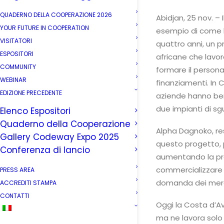
QUADERNO DELLA COOPERAZIONE 2026
Abidjan, 25 nov. –
YOUR FUTURE IN COOPERATION
esempio di come la
VISITATORI
quattro anni, un 
ESPOSITORI
africane che lavor
COMMUNITY
formare il persona
WEBINAR
finanziamenti. In 
EDIZIONE PRECEDENTE
aziende hanno ben
due impianti di sg
Elenco Espositori
Quaderno della Cooperazione
Alpha Dagnoko, res
Gallery Codeway Expo 2025
questo progetto, 
Conferenza di lancio
aumentando la prod
commercializzare s
PRESS AREA
domanda dei merca
ACCREDITI STAMPA
CONTATTI
Oggi la Costa d’Avo
ma ne lavora solo 