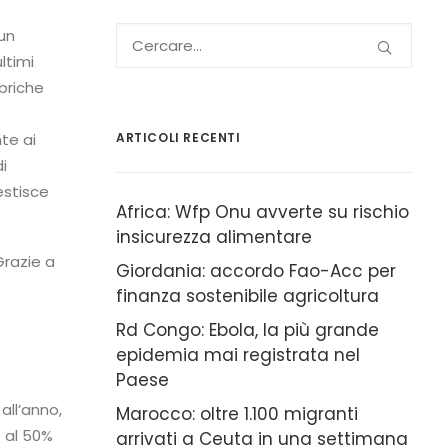
 un
ltimi
briche
te ai
ARTICOLI RECENTI
i
estisce
Africa: Wfp Onu avverte su rischio
insicurezza alimentare
Grazie a
Giordania: accordo Fao-Acc per
finanza sostenibile agricoltura
Rd Congo: Ebola, la più grande
epidemia mai registrata nel
Paese
all’anno,
Marocco: oltre 1.100 migranti
e al 50%
arrivati a Ceuta in una settimana