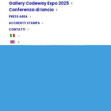
Africa: alpini, azioni
Gallery Codeway Expo 2025
di solidarietà in
Conferenza di lancio
PRESS AREA
Somalia e
ACCREDITI STAMPA
Mozambico
CONTATTI
10 DICEMBRE 2025
|
IN
SENZA CATEGORIA