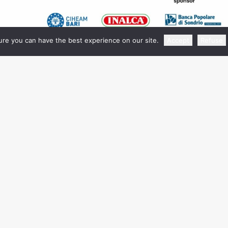
re you can have the best experience on our site.
Accept
Refuse
Info e Contatti
Fiera Roma Srl con Socio U
ewayexpo.com
Via Portuense, 1645/1647 - 
074 533/524/514
Roma
P.I. 07540411001