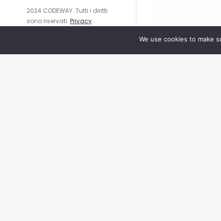
2024 CODEWAY. Tutti i diritti
sono riservati.
Privacy
Policy
We use cookies to make su
info@cod
+39 06 65