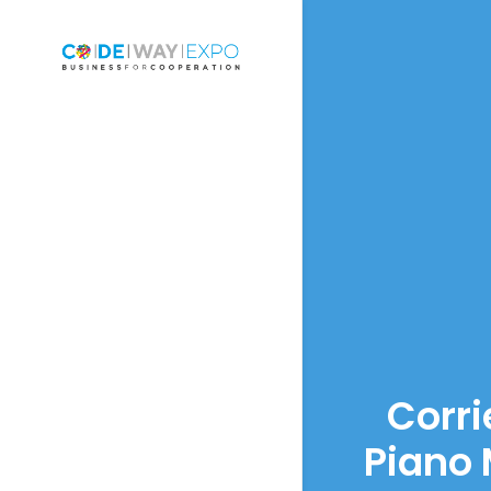
Corri
Piano 