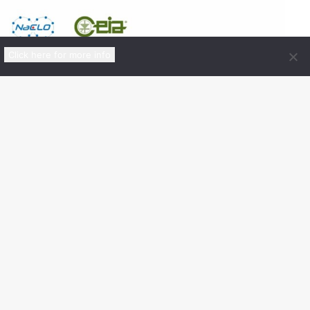
Click here for more info
Certificato da
nico
00148