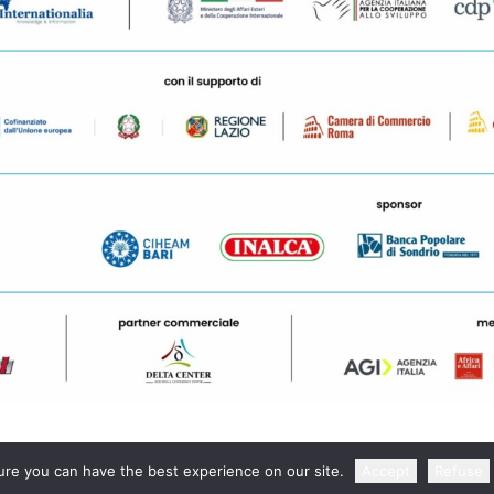
re you can have the best experience on our site.
Accept
Refuse